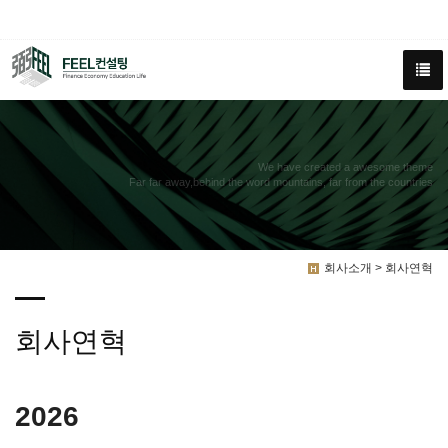
We have created a awesome theme
Far far away,behind the word mountains, far from the countries
회사소개 > 회사연혁
회사연혁
2026